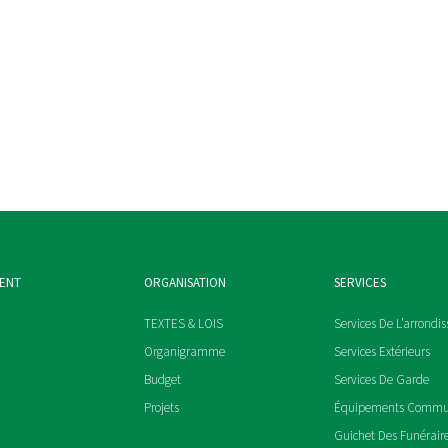
MENT
ORGANISATION
SERVICES
TEXTES & LOIS
Services De L’arrondi
Organigramme
Services Extérieurs
Budget
Services De Garde
Projets
Équipements Comm
Guichet Des Funérair