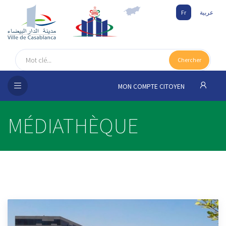
Fr
عربية
UEIL
Chercher
SEIL
ISSEMENT
MON COMPTE CITOYEN
SATION
MÉDIATHÈQUE
ICES
 MÉDIA