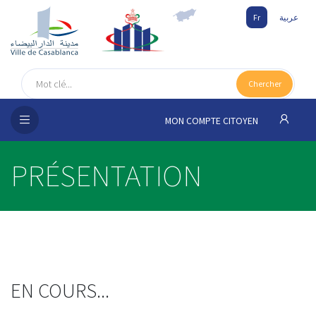
Fr
عربية
UEIL
Chercher
SEIL
ISSEMENT
MON COMPTE CITOYEN
SATION
PRÉSENTATION
ICES
 MÉDIA
EN COURS...