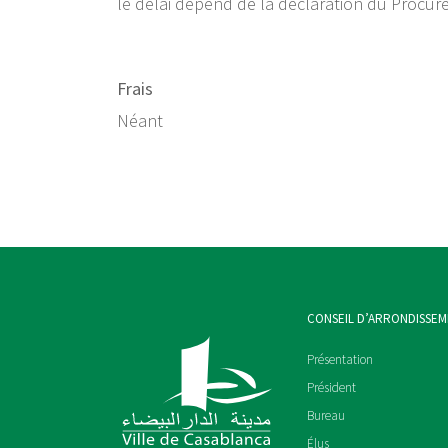
le délai dépend de la déclaration du Procureu
Frais
Néant
CONSEIL D’ARRONDISSE
Présentation
Président
Bureau
Élus