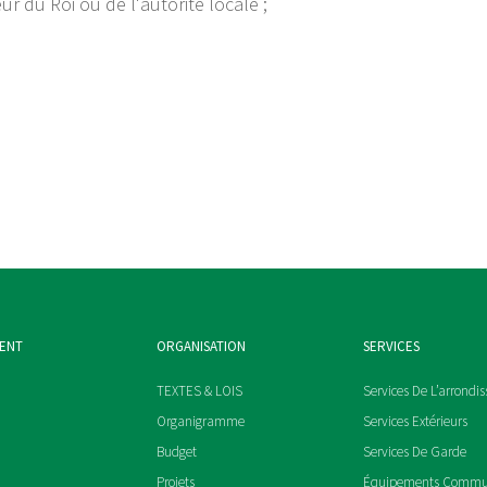
r du Roi ou de l'autorité locale ;
MENT
ORGANISATION
SERVICES
TEXTES & LOIS
Services De L’arrondi
Organigramme
Services Extérieurs
Budget
Services De Garde
Projets
Équipements Comm