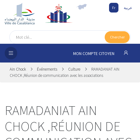
Fr
عربية
UEIL
Chercher
SEIL
ISSEMENT
MON COMPTE CITOYEN
SATION
Ain Chock
Événements
Culture
RAMADANIAT AIN
CHOCK ,Réunion de communication avec les associations
ICES
 MÉDIA
RAMADANIAT AIN
CHOCK ,RÉUNION DE