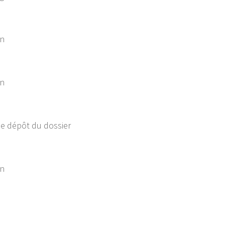
on
on
de dépôt du dossier
on