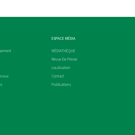
ESPACE MÉDIA
ssement
MÉDIATHÈQUE
Revue De Presse
Localisation
unaux
Contact
es
Publications