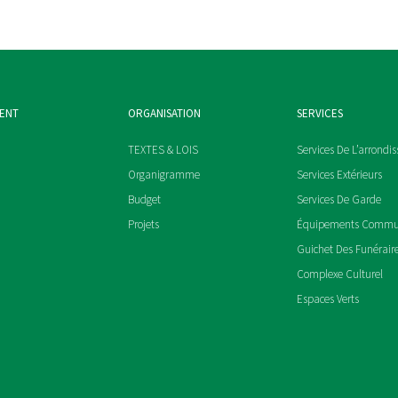
MENT
ORGANISATION
SERVICES
TEXTES & LOIS
Services De L’arrondi
Organigramme
Services Extérieurs
Budget
Services De Garde
Projets
Équipements Comm
Guichet Des Funérair
Complexe Culturel
Espaces Verts