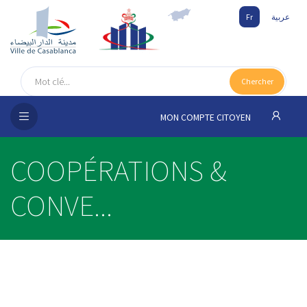
Fr
عربية
UEIL
Chercher
SEIL
ISSEMENT
MON COMPTE CITOYEN
SATION
COOPÉRATIONS &
ICES
CONVE...
 MÉDIA