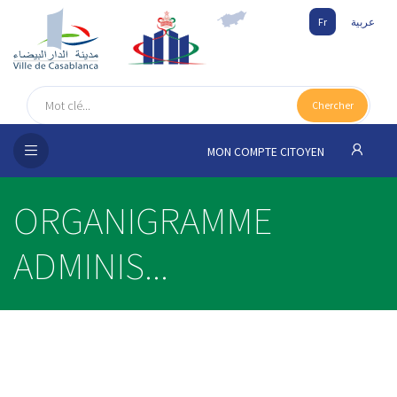
Fr
عربية
UEIL
Chercher
SEIL
ISSEMENT
MON COMPTE CITOYEN
SATION
ORGANIGRAMME
ICES
ADMINIS...
 MÉDIA