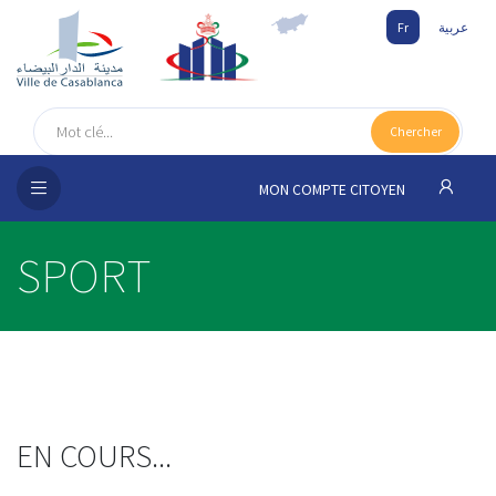
Fr
عربية
UEIL
Chercher
SEIL
ISSEMENT
MON COMPTE CITOYEN
SATION
SPORT
ICES
 MÉDIA
EN COURS...