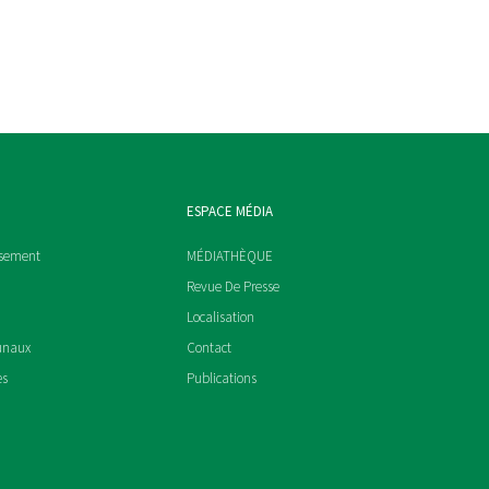
ESPACE MÉDIA
ssement
MÉDIATHÈQUE
Revue De Presse
Localisation
unaux
Contact
es
Publications