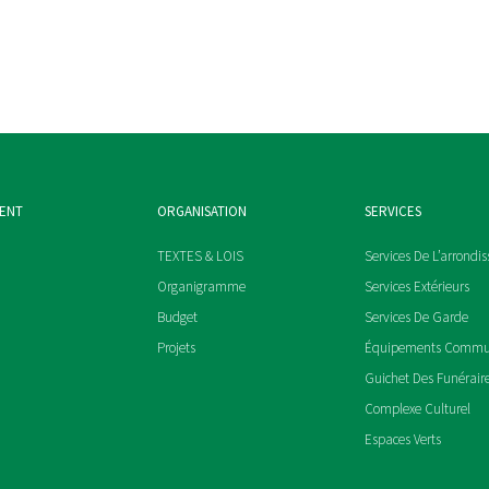
MENT
ORGANISATION
SERVICES
TEXTES & LOIS
Services De L’arrondi
Organigramme
Services Extérieurs
Budget
Services De Garde
Projets
Équipements Comm
Guichet Des Funérair
Complexe Culturel
Espaces Verts