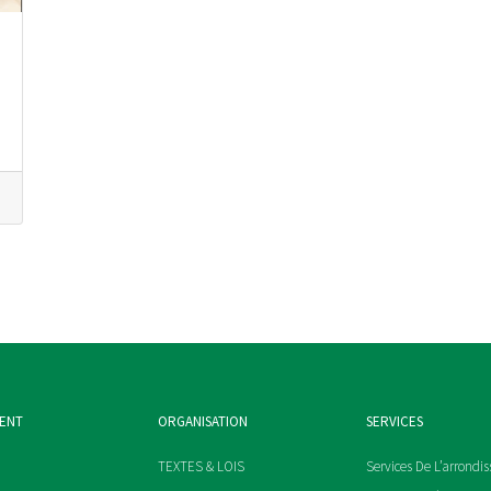
MENT
ORGANISATION
SERVICES
TEXTES & LOIS
Services De L’arrondi