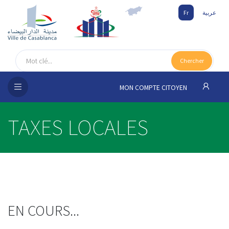
Fr
عربية
UEIL
Chercher
SEIL
ISSEMENT
MON COMPTE CITOYEN
SATION
TAXES LOCALES
ICES
 MÉDIA
EN COURS...