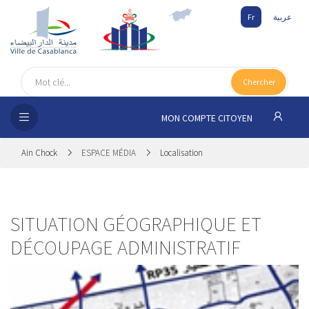
Fr
عربية
UEIL
Chercher
SEIL
ISSEMENT
MON COMPTE CITOYEN
SATION
Ain Chock
ESPACE MÉDIA
Localisation
ICES
 MÉDIA
SITUATION GÉOGRAPHIQUE ET
DÉCOUPAGE ADMINISTRATIF