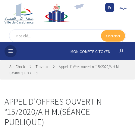
Fr
عربية
UEIL
Chercher
SEIL
ISSEMENT
MON COMPTE CITOYEN
SATION
Ain Chock
Travaux
Appel d'offres ouvert n °15/2020/A H M.
(séance publique)
ICES
 MÉDIA
APPEL D'OFFRES OUVERT N
°15/2020/A H M.(SÉANCE
PUBLIQUE)