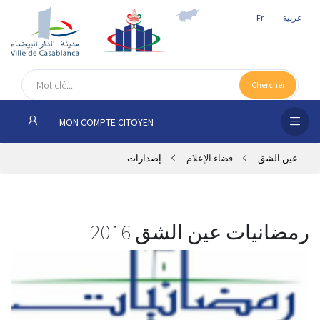
عربية
Fr
الص
الرئ
Chercher
مج
MON COMPTE CITOYEN
المق
عين الشق
فضاء الإعلام
إصدارات
الإد
التر
الخد
رمضانيات عين الشق 2016
فض
الإع