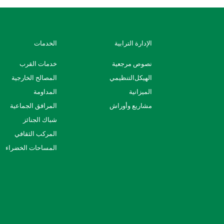
الإدارة الترابية
الخدمات
نصوص مرجعية
خدمات القرب
اﻟﻬﯿﻜﻞاﻟﺘﻨﻈﯿﻤﻲ
المصالح الخارجية
الميزانية
المداومة
مشاريع وأوراش
المرافق الجماعية
شباك الجنائز
المركب الثقافي
المساحات الخضراء