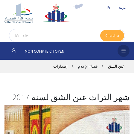
عربية
Fr
الص
الرئ
Chercher
مج
MON COMPTE CITOYEN
المق
عين الشق
فضاء الإعلام
إصدارات
الإد
التر
الخد
شهر التراث عين الشق لسنة 2017
فض
الإع