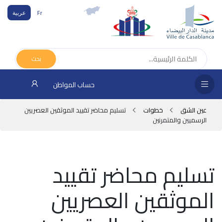
Fr
عربية
الص
الرئ
بحث
مج
حساب المواطن
المق
عين الشق
خطوات
تسليم محاضر تقييد الموثقين العصريين
الإد
الرسميين والمتمرنين
التر
الخد
تسليم محاضر تقييد
فض
الموثقين العصريين
الإع