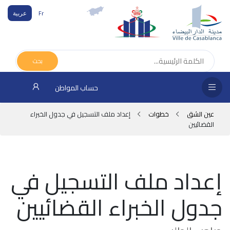
Fr
عربية
الص
الرئ
بحث
مج
حساب المواطن
المق
عين الشق
خطوات
إعداد ملف التسجيل في جدول الخبراء
الإد
القضائيين
التر
الخد
إعداد ملف التسجيل في
فض
جدول الخبراء القضائيين
الإع