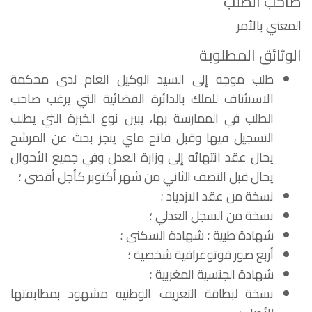
صاحب الطلب
المعني بالأمر
الوثائق المطلوبة
طلب موجه إلى السيد الوكيل العام لدى محكمة
الاستئناف للملك بالدائرة القضائية التي يرغب صاحب
الطلب في الممارسة بها، يبين نوع الخبرة التي يطلب
التسجيل فيها وقبل فاتح ماي ينجز بحث عن المرشح
يحال عقد انتهائه إلى وزارة العدل وفي جميع الأحوال
يحال قبل النصف الثاني من شهر أكتوبر كأجل أقصى ؛
نسخة من عقد الازدياد ؛
نسخة من السجل العدلي ؛
شهادة طبية ؛ شهادة السكنى ؛
أربع صور فوتوغرافية شخصية ؛
شهادة الجنسية المغربية ؛
نسخة لبطاقة التعريف الوطنية مشهود بمطابقتها