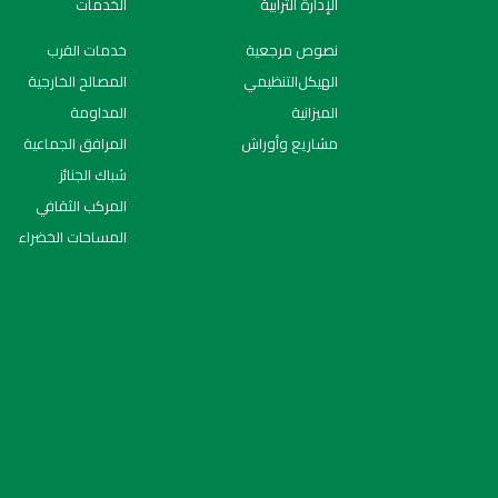
الإدارة الترابية
الخدمات
نصوص مرجعية
خدمات القرب
اﻟﻬﯿﻜﻞاﻟﺘﻨﻈﯿﻤﻲ
المصالح الخارجية
الميزانية
المداومة
مشاريع وأوراش
المرافق الجماعية
شباك الجنائز
المركب الثقافي
المساحات الخضراء