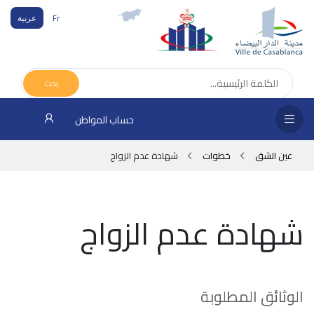
Fr
عربية
الص
الرئ
بحث
مج
حساب المواطن
المق
عين الشق
خطوات
شهادة عدم الزواج
الإد
التر
شهادة عدم الزواج
الخد
فض
الإع
الوثائق المطلوبة