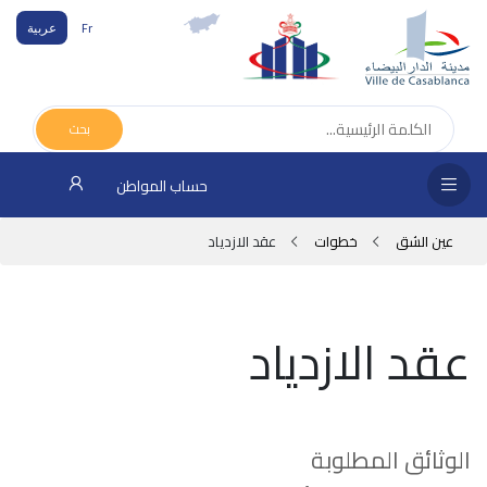
Fr
عربية
الص
الرئ
بحث
مج
حساب المواطن
المق
عين الشق
خطوات
عقد الازدياد
الإد
التر
عقد الازدياد
الخد
فض
الإع
الوثائق المطلوبة