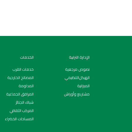
الإدارة الترابية
الخدمات
نصوص مرجعية
خدمات القرب
اﻟﻬﯿﻜﻞاﻟﺘﻨﻈﯿﻤﻲ
المصالح الخارجية
الميزانية
المداومة
مشاريع وأوراش
المرافق الجماعية
شباك الجنائز
المركب الثقافي
المساحات الخضراء