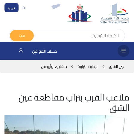
Fr
عربية
الص
الرئ
بحث
مج
حساب المواطن
المق
عين الشق
الإدارة الترابية
مشاريع وأوراش
الإد
التر
الخد
ملاعب القرب بتراب مقاطعة عين
الشق
فض
الإع