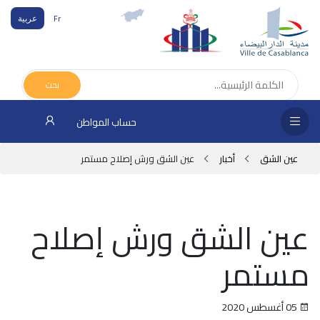
Fr
عربية
الص
الرئ
بحث
مج
حساب المواطن
المق
عين الشق
أخبار
عين الشق ورش إصلاح مستمر
الإد
التر
عين الشق ورش إصلاح
الخد
مستمر
فض
الإع
05 أغسطس 2020